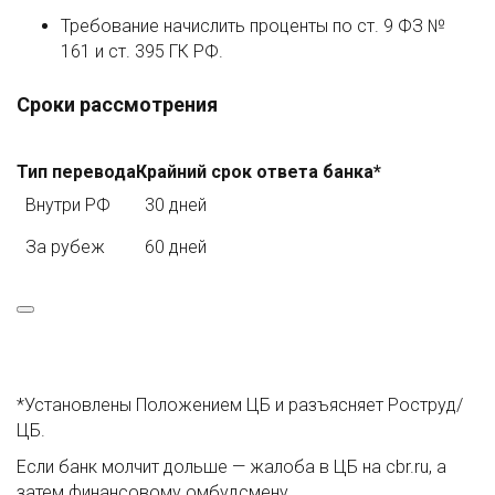
Требование начислить проценты по ст. 9 ФЗ №
161 и ст. 395 ГК РФ.
Сроки рассмотрения
Тип перевода
Крайний срок ответа банка*
Внутри РФ
30 дней
За рубеж
60 дней
*Установлены Положением ЦБ и разъясняет Роструд/
ЦБ.
Если банк молчит дольше — жалоба в ЦБ на cbr.ru, а
затем финансовому омбудсмену.