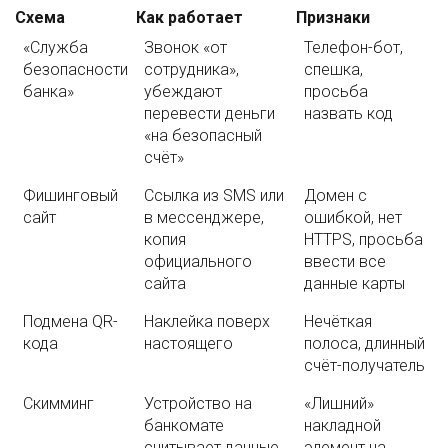
Схема
Как работает
Признаки
«Служба
Звонок «от
Телефон-бот,
безопасности
сотрудника»,
спешка,
банка»
убеждают
просьба
перевести деньги
назвать код
«на безопасный
счёт»
Фишинговый
Ссылка из SMS или
Домен с
сайт
в мессенджере,
ошибкой, нет
копия
HTTPS, просьба
официального
ввести все
сайта
данные карты
Подмена QR-
Наклейка поверх
Нечёткая
кода
настоящего
полоса, длинный
счёт-получатель
Скимминг
Устройство на
«Лишний»
банкомате
накладной
считывает данные
элемент на