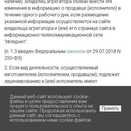
наличии). Владелец агрегатора обязан внести эти
изменения в информацию о продавце (исполнителе) в
течение одного рабочего дня, если размещение
указанной информации осуществляется на сайте
владельца агрегатора и (или) его странице сайта в
информационно-телекоммуникационной сети
"Интернет".
(п. 1.3 введен Федеральным
законом
от 29.07.2018 N
250-ФЗ)
2. Если вид деятельности, осуществляемый
изготовителем (исполнителем, продавцом), подлежит
лицензированию и (или) исполнитель имеет
государственную аккредитацию, до сведения
потребителя должна быть доведена информация о
Данный веб-сайт использует cookie-
виде деятельности изготовителя (исполнителя,
файлы в целях предоставления вам
лучшего пользовательского опыта на
продавца), номере лицензии и (или) номере
Принять
нашем сайте. Продолжая использовать
свидетельства о государственной аккредитации,
данный сайт, вы соглашаетесь с
Нажмите для звонка
использованием нами cookie-файлов.
сроках действия указанных лицензии и (или)
свидетельства, а также информация об органе,