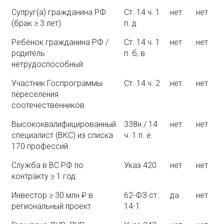
Супруг(а) гражданина РФ
Ст. 14 ч. 1
нет
нет
(брак ≥ 3 лет)
п. д
Ребёнок гражданина РФ /
Ст. 14 ч. 1
нет
нет
родитель
п. б, в
нетрудоспособный
Участник Госпрограммы
Ст. 14 ч. 2
нет
нет
переселения
соотечественников
Высококвалифицированный
338н / 14
нет
нет
специалист (ВКС) из списка
ч. 1 п. е
170 профессий
Служба в ВС РФ по
Указ 420
нет
нет
контракту ≥ 1 год
Инвестор ≥ 30 млн ₽ в
62-ФЗ ст.
да
нет
региональный проект
14-1