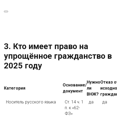
3. Кто имеет право на
упрощённое гражданство в
2025 году
Нужно
Отказ о
Основание/
Категория
ли
исходн
документ
ВНЖ?
гражда
Носитель русского языка
Ст. 14 ч. 1
да
да
п. к «62-
ФЗ»