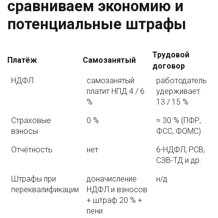
сравниваем экономию и
потенциальные штрафы
Трудовой
Платёж
Самозанятый
договор
НДФЛ
самозанятый
работодатель
платит НПД 4 / 6
удерживает
%
13 / 15 %
Страховые
0 %
≈ 30 % (ПФР,
взносы
ФСС, ФОМС)
Отчётность
нет
6-НДФЛ, РСВ,
СЗВ-ТД и др.
Штрафы при
доначисление
н/д
переквалификации
НДФЛ и взносов
+ штраф 20 % +
пени