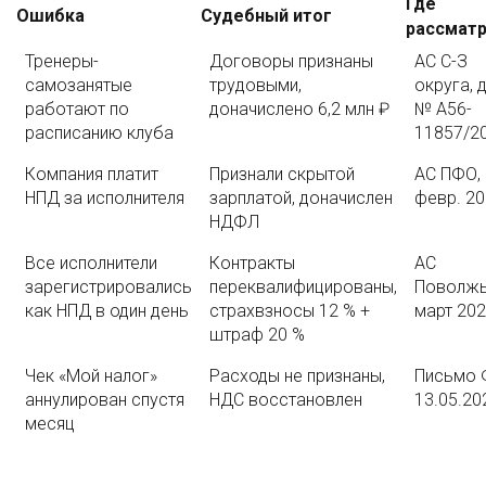
Где
Ошибка
Судебный итог
рассматр
Тренеры-
Договоры признаны
АС С-З
самозанятые
трудовыми,
округа, 
работают по
доначислено 6,2 млн ₽
№ А56-
расписанию клуба
11857/2
Компания платит
Признали скрытой
АС ПФО,
НПД за исполнителя
зарплатой, доначислен
февр. 20
НДФЛ
Все исполнители
Контракты
АС
зарегистрировались
переквалифицированы,
Поволжь
как НПД в один день
страхвзносы 12 % +
март 20
штраф 20 %
Чек «Мой налог»
Расходы не признаны,
Письмо 
аннулирован спустя
НДС восстановлен
13.05.20
месяц