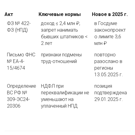
Акт
Ключевые нормы
Новое в 2025 г.
ФЗ № 422-
доход ≤ 2,4 млн ₽,
в Госдуме
ФЗ (НПД)
запрет нанимать
законопроект
бывших штатников <
о лимите 3,6
2 лет
млн ₽
Письмо ФНС
признаки подмены
повторно
№ ЕА-4-
труд-отношений
разослано в
15/4674
регионы
13.05.2025 г.
Определение
НДФЛ при
позиция
ВС РФ №
переквалификации не
подтверждена
309-ЭС24-
уменьшают на
29.01.2025 г.
20306
уплаченный НПД