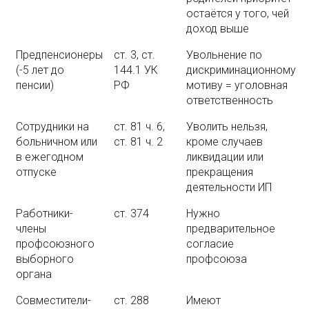
остаётся у того, чей
доход выше
Предпенсионеры
ст. 3, ст.
Увольнение по
(-5 лет до
144.1 УК
дискриминационному
пенсии)
РФ
мотиву = уголовная
ответственность
Сотрудники на
ст. 81 ч. 6,
Уволить нельзя,
больничном или
ст. 81 ч. 2
кроме случаев
в ежегодном
ликвидации или
отпуске
прекращения
деятельности ИП
Работники-
ст. 374
Нужно
члены
предварительное
профсоюзного
согласие
выборного
профсоюза
органа
Совместители-
ст. 288
Имеют