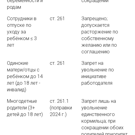
беременности и
сокращении
родам
Сотрудники в
ст. 261
Запрещено;
отпуске по
допускается
уходу за
расторжение по
ребёнком ≤ 3
собственному
лет
желанию или по
соглашению
Одинокие
ст. 261
Запрет на
матери/отцы с
увольнение по
ребёнком до 14
инициативе
лет (до 18 лет -
работодателя
инвалид)
Многодетные
ст. 261.1
Запрет лишь на
родители (3+
(поправки
увольнение
детей до 18 лет)
2024 г.)
единственного
кормильца; при
сокращении обоих
родителей приоритет