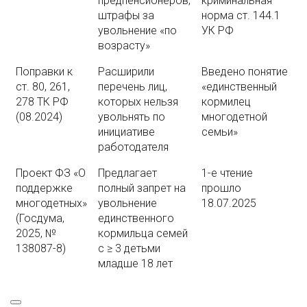
предпенсионеров,
криминальная
штрафы за
норма ст. 144.1
увольнение «по
УК РФ
возрасту»
Поправки к
Расширили
Введено понятие
ст. 80, 261,
перечень лиц,
«единственный
278 ТК РФ
которых нельзя
кормилец
(08.2024)
увольнять по
многодетной
инициативе
семьи»
работодателя
Проект ФЗ «О
Предлагает
1-е чтение
поддержке
полный запрет на
прошло
многодетных»
увольнение
18.07.2025
(Госдума,
единственного
2025, №
кормильца семей
138087-8)
с ≥ 3 детьми
младше 18 лет