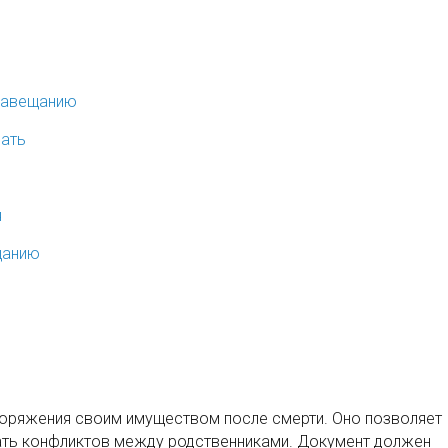
 завещанию
нать
я
щанию
оряжения своим имуществом после смерти. Оно позволяет
жать конфликтов между родственниками. Документ должен