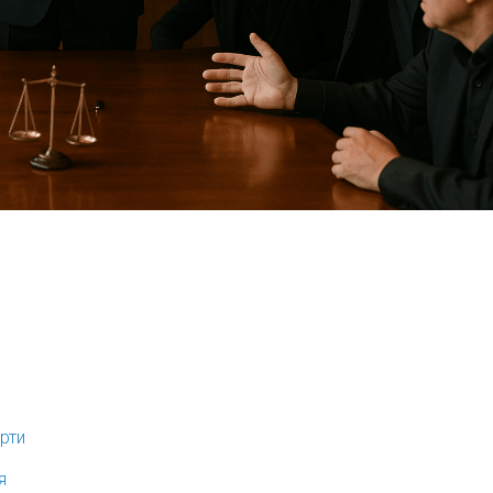
рти
я