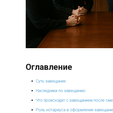
Оглавление
Суть завещания
Наследники по завещанию
Что происходит с завещанием после сме
Роль нотариуса в оформлении завещани