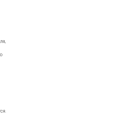
ля,
е
го
ся.