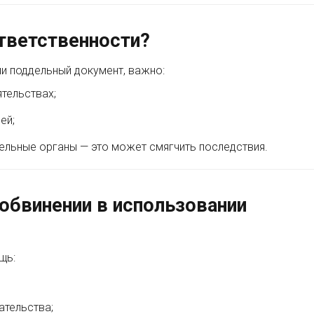
тветственности?
ли поддельный документ, важно:
ятельствах;
ей;
льные органы — это может смягчить последствия.
обвинении в использовании
щь:
ательства;