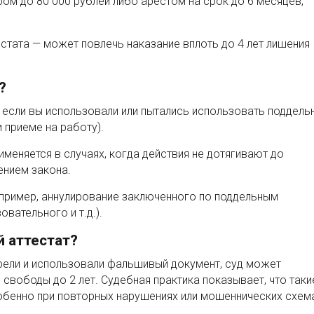
ом до 80 000 рублей либо арестом на срок до 6 месяцев,
стата — может повлечь наказание вплоть до 4 лет лишения
?
, если вы использовали или пытались использовать поддель
и приеме на работу).
меняется в случаях, когда действия не дотягивают до
ением закона.
пример, аннулирование заключенного по поддельным
вательного и т.д.).
 аттестат?
брели и использовали фальшивый документ, суд может
 свободы до 2 лет. Судебная практика показывает, что таки
обенно при повторных нарушениях или мошеннических схем