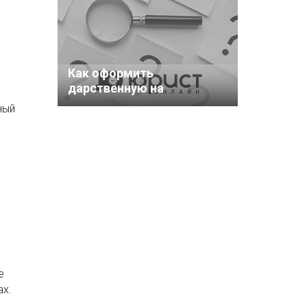
Как оформить
дарственную на
недвижимость:
ный
пошаговая инструкция
е
ах.