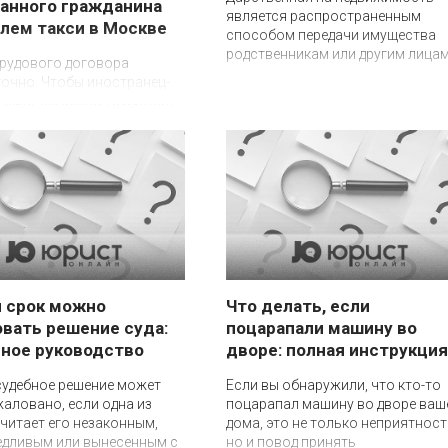
анного гражданина
является распространенным
лем такси в Москве
способом передачи имущества
родственникам или другим лицам..
трудового договора
очно. Чтобы иностранец-
 смог легально трудиться
м в Москве (или в
вье), ему понадобятся три
имые процедуры
й срок можно
Что делать, если
вать решение суда:
поцарапали машину во
ное руководство
дворе: полная инструкция
судебное решение может
Если вы обнаружили, что кто-то
аловано, если одна из
поцарапал машину во дворе ваш
читает его незаконным,
дома, это не только неприятност
едливым или вынесенным с
но и повод принять