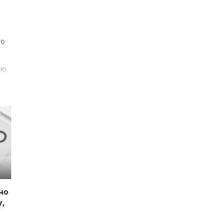
го
ую
но
,