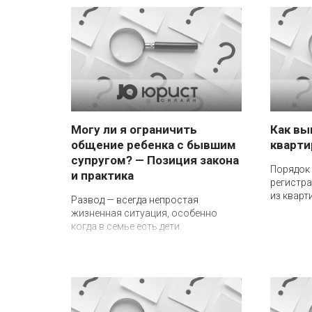
Могу ли я ограничить
Как вы
общение ребенка с бывшим
кварт
супругом? — Позиция закона
Порядок 
и практика
регистра
из кварт
Развод — всегда непростая
жизненная ситуация, особенно
когда в семье есть дети.