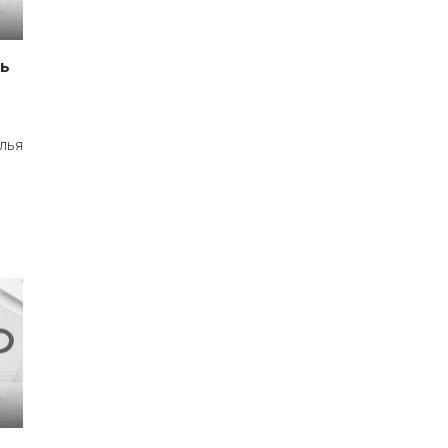
ть
лья