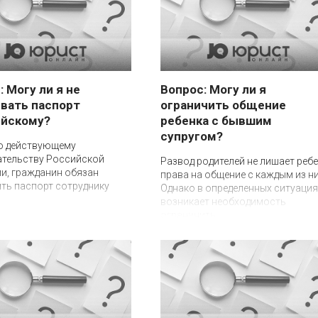
: Могу ли я не
Вопрос: Могу ли я
вать паспорт
ограничить общение
ейскому?
ребенка с бывшим
супругом?
о действующему
ательству Российской
Развод родителей не лишает реб
и, гражданин обязан
права на общение с каждым из ни
ть паспорт сотруднику
Однако в определенных ситуация
возникает необходимость
ограничить