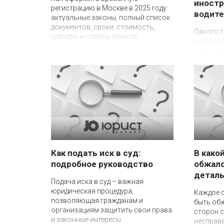
иностр
регистрацию в Москве в 2025 году:
водите
актуальные законы, полный список
документов, сроки, стоимость,
Одного 
штрафы и советы юриста.
недостат
водитель
таксисто
Подмоско
независ
Как подать иск в суд:
В како
подробное руководство
обжало
деталь
Подача иска в суд – важная
юридическая процедура,
Каждое 
позволяющая гражданам и
быть обж
организациям защитить свои права
сторон с
и законные интересы.
несправ