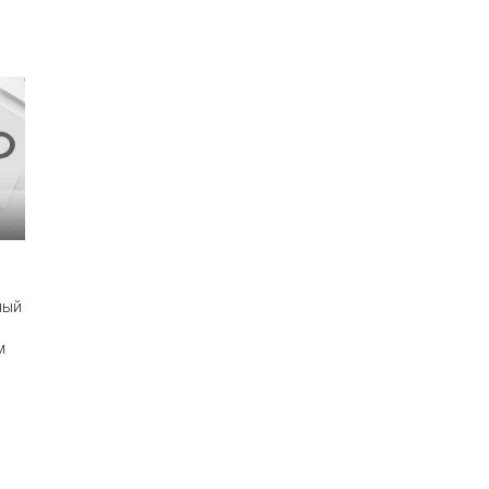
ный
м