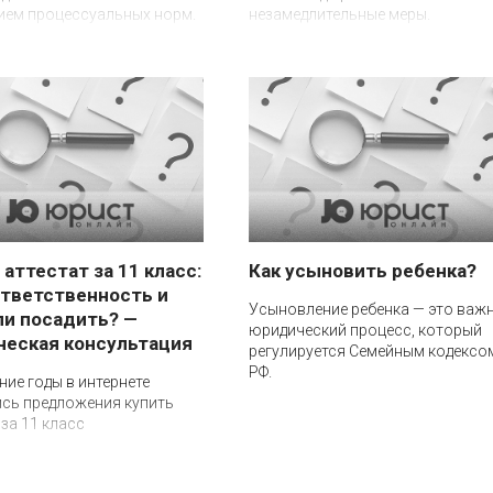
ием процессуальных норм.
незамедлительные меры.
 аттестат за 11 класс:
Как усыновить ребенка?
ответственность и
Усыновление ребенка — это важ
ли посадить? —
юридический процесс, который
еская консультация
регулируется Семейным кодексо
РФ.
ние годы в интернете
сь предложения купить
 за 11 класс