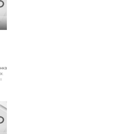
енка
х.
х