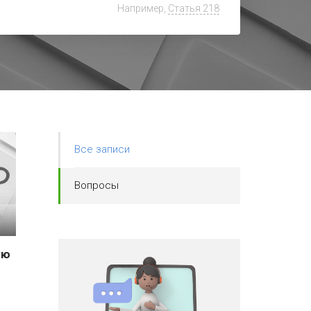
Например,
Статья 218
Искать:
в блоге
Найти
Все записи
Вопросы
ую