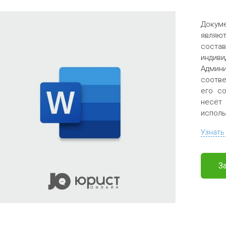
Докум
являю
соста
индив
Админи
соотве
его со
несёт
исполь
Узнать
З