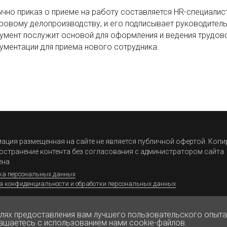
чно приказ о приеме на работу составляется HR-специалис
ровому делопроизводству, и его подписывает руководитель
умент послужит основой для оформления и ведения трудов
ументации для приема нового сотрудника.
ция размещенная на сайте не является публичной офертой. Коп
остранение контента без согласования с администратором сайта
ена
ка персональных данных
а конфиденциальности и обработки персональных данных
елях предоставления вам лучшего пользовательского опыта
ашаетесь с использованием нами cookie-файлов.