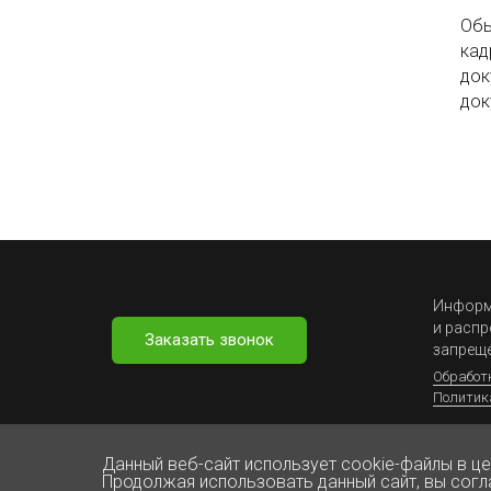
Обы
кад
док
док
Информа
и распр
Заказать звонок
запрещ
Обработ
Политик
Данный веб-сайт использует cookie-файлы в ц
Продолжая использовать данный сайт, вы согл