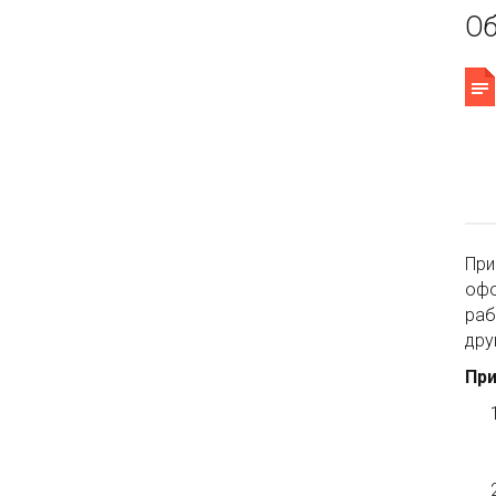
Об
При
офо
раб
дру
При