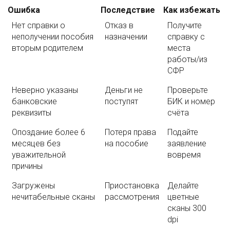
Ошибка
Последствие
Как избежать
Нет справки о
Отказ в
Получите
неполучении пособия
назначении
справку с
вторым родителем
места
работы/из
СФР
Неверно указаны
Деньги не
Проверьте
банковские
поступят
БИК и номер
реквизиты
счёта
Опоздание более 6
Потеря права
Подайте
месяцев без
на пособие
заявление
уважительной
вовремя
причины
Загружены
Приостановка
Делайте
нечитабельные сканы
рассмотрения
цветные
сканы 300
dpi