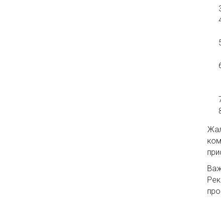
Жал
ком
при
Важ
Рек
про