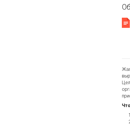
Об
Жал
выр
Цел
орг
при
Что