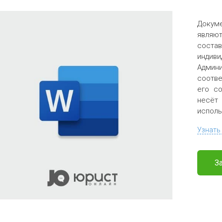
Докум
являю
соста
индив
Админи
соотве
его со
несёт
исполь
Узнать
З