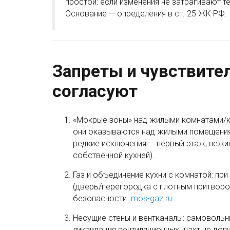
простой: если изменения не затрагивают т
Основание — определения в ст. 25 ЖК РФ.
Запреты и чувствител
согласуют
«Мокрые зоны» над жилыми комнатами/ку
они оказываются над жилыми помещениям
редкие исключения — первый этаж, нежи
собственной кухней).
Газ и объединение кухни с комнатой: пр
(дверь/перегородка с плотным притворо
безопасности.
mos-gaz.ru
Несущие стены и вентканалы: самовольн
ликвидация вентиляционных шахт не доп