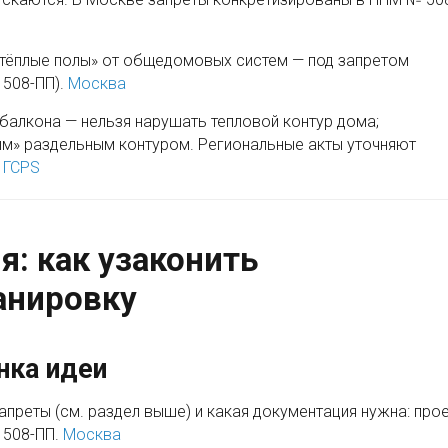
«тёплые полы» от общедомовых систем — под запретом
 508-ПП).
Москва
алкона — нельзя нарушать тепловой контур дома;
ым» раздельным контуром. Региональные акты уточняют
.
ГСPS
: как узаконить
анировку
нка идеи
запреты (см. раздел выше) и какая документация нужна: про
 508-ПП.
Москва