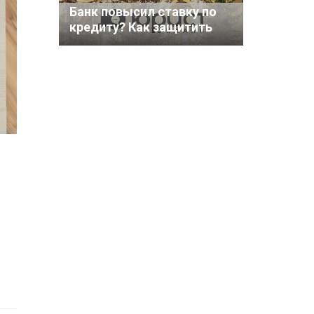
Банк повысил ставку по
кредиту? Как защитить
свои права?
о