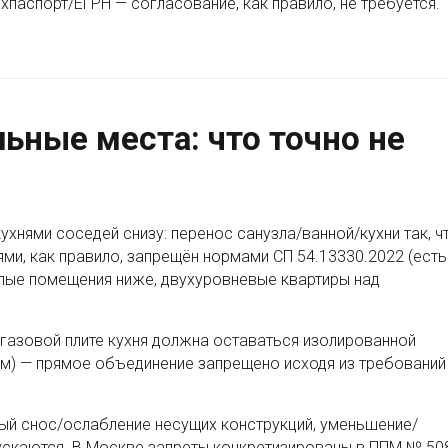
ехпаспорт/ЕГРН — согласование, как правило, не требуется.
ьные места: что точно не
хнями соседей снизу: перенос санузла/ванной/кухни так, ч
и, как правило, запрещён нормами СП 54.13330.2022 (есть
лые помещения ниже, двухуровневые квартиры над
и газовой плите кухня должна оставаться изолированной
м) — прямое объединение запрещено исходя из требований
ый снос/ослабление несущих конструкций, уменьшение/
ускаются. В Москве запреты конкретизированы в ППМ № 50