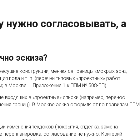
у нужно согласовывать, а
чно эскиза?
несущие конструкции, меняются границы «мокрых зон»,
ия пола и т. п. (перечни типовых «проектных» работ
и; в Москве — Приложение 1 к ППМ № 508-ПП).
не входящих в «проектные» списки (например, перенос
енения границ). В Москве эскиз оформляют по правилам ПП
й изменения техдоков (покрытия, отделка, замена
не перепланировка, согласование не нужно. Критерий