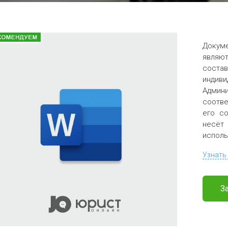
Докум
являю
соста
индив
Админи
соотве
его со
несёт
исполь
Узнать
З