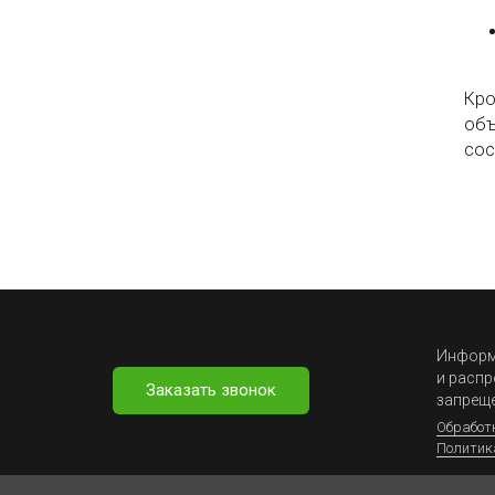
Кро
объ
сос
Информа
и распр
Заказать звонок
запрещ
Обработ
Политик