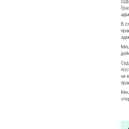
суд
Гра
адм
В с
пра
адм
Мещ
дей
Суд
пос
не 
пра
Мещ
отк