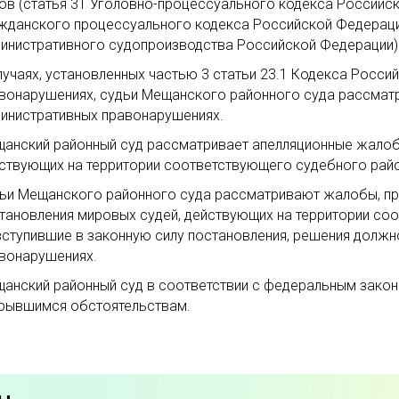
ов (статья 31 Уголовно-процессуального кодекса Российской
жданского процессуального кодекса Российской Федерации; 
инистративного судопроизводства Российской Федерации)
лучаях, установленных частью 3 статьи 23.1 Кодекса Росс
вонарушениях, судьи Мещанского районного суда рассматр
инистративных правонарушениях.
анский районный суд рассматривает апелляционные жалобы
ствующих на территории соответствующего судебного райо
ьи Мещанского районного суда рассматривают жалобы, про
тановления мировых судей, действующих на территории соо
вступившие в законную силу постановления, решения должн
вонарушениях.
анский районный суд в соответствии с федеральным закон
рывшимся обстоятельствам.