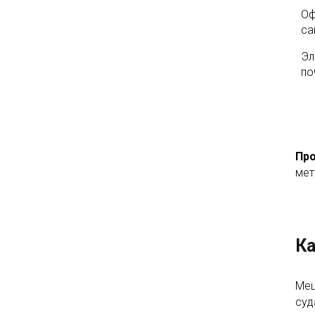
Оф
са
Эл
по
Про
мет
Ка
Мещ
суд