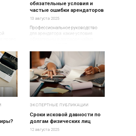
обязательные условия и
частые ошибки арендаторов
13 августа 2025
Профессиональное руководство
ой
для арендатора: какие условия
т право,
обязательны в договоре найма
квартиры по ГК РФ
И
ЭКСПЕРТНЫЕ ПУБЛИКАЦИИ
Сроки исковой давности по
тиры?
долгам физических лиц
12 августа 2025