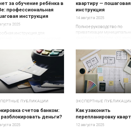
ет за обучение ребёнка в
квартиру — пошаговая
Зе: профессиональная
инструкция
шаговая инструкция
14 августа 2025
вгуста 2025
Полное руководство по
приватизации муниципальн
робная инструкция для
квартиры в России: кто имее
телей, опекунов и попечителей:
какие документы нужны
 имеет право на социальный
оговый вычет за обучение
нка в вузе
ПЕРТНЫЕ ПУБЛИКАЦИИ
ЭКСПЕРТНЫЕ ПУБЛИКАЦИ
кировка счетов банком:
Как узаконить
 разблокировать деньги?
перепланировку квар
вгуста 2025
12 августа 2025