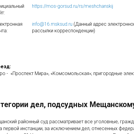
ициальный
https://mos-gorsud.ru/rs/meshchanskij
йт:
ектронная
info@16.msksud.ru
(Данный адрес электронной
чта:
рассылки корреспонденции)
езд:
ро - «Проспект Мира», «Комсомольская»; пригородные элек
тегории дел, подсудных Мещанскому
анский районный суд рассматривает все уголовные, гражд
а первой инстанции, за исключением дел, отнесенных федер