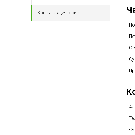
Ч
Консультация юриста
По
Пя
О
Су
Пр
К
Ад
Те
Фа