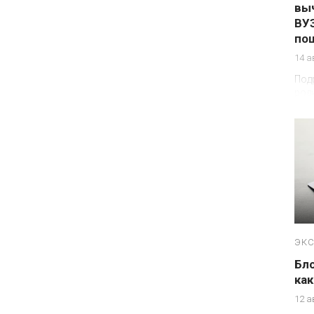
выч
ВУ
по
14 а
Под
роди
кто
нал
ребё
ЭКС
Бло
как
12 а