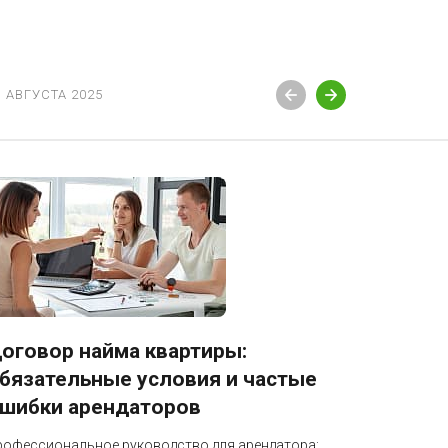
3 АВГУСТА 2025
12 АВГУСТ
оговор найма квартиры:
Блокир
бязательные условия и частые
разбло
шибки арендаторов
Профессио
бизнеса: к
рофессиональное руководство для арендатора: