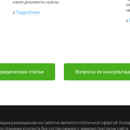
какие документы нужны
к
к
Подробнее
ридические статьи
Вопросы из консультац
ция размещенная на сайте не является публичной офертой. Коп
остранение контента без согласования с администратором сайта