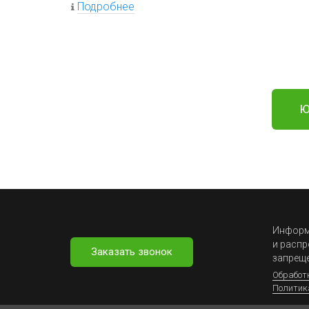
Подробнее
Ю
Информа
и распр
Заказать звонок
запрещ
Обработ
Политик