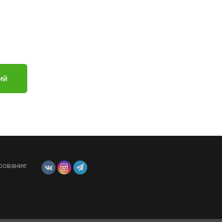
ий
ирование