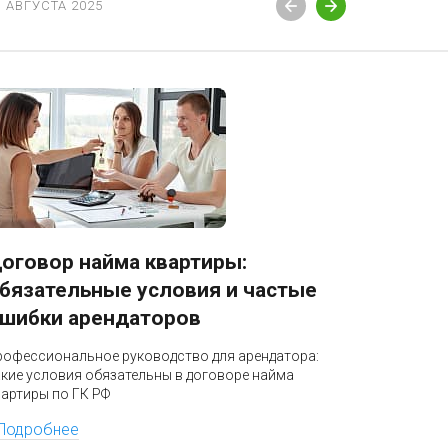
3 АВГУСТА 2025
12 АВГУСТ
оговор найма квартиры:
Блокир
бязательные условия и частые
разбло
шибки арендаторов
Профессио
бизнеса: к
рофессиональное руководство для арендатора:
налоговая 
акие условия обязательны в договоре найма
по УПК РФ
вартиры по ГК РФ
Подроб
Подробнее