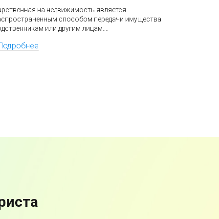
позволяющ
арственная на недвижимость является
свои права
аспространенным способом передачи имущества
дственникам или другим лицам....
Подроб
Подробнее
риста