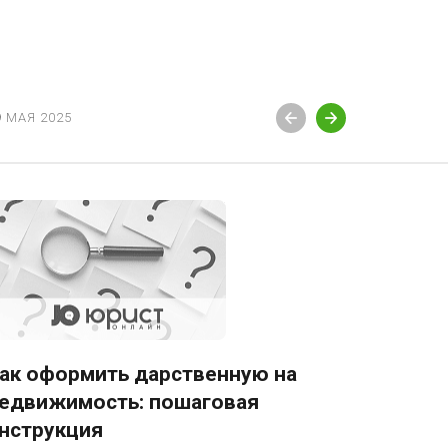
9 МАЯ 2025
19 МАЯ 20
ак оформить дарственную на
Как по
едвижимость: пошаговая
руково
нструкция
Подача ис