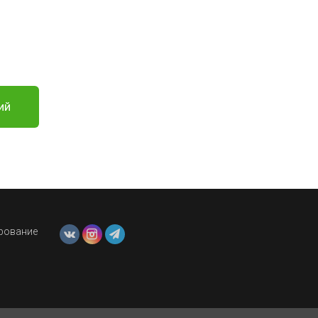
ий
ирование