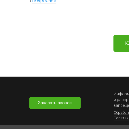
Подробнее
Ю
Информа
и распр
Заказать звонок
запрещ
Обработ
Политик