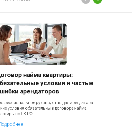
оговор найма квартиры:
Блокир
бязательные условия и частые
разбло
шибки арендаторов
Профессио
бизнеса: к
рофессиональное руководство для арендатора:
налоговая 
акие условия обязательны в договоре найма
по УПК РФ
вартиры по ГК РФ
Подроб
Подробнее