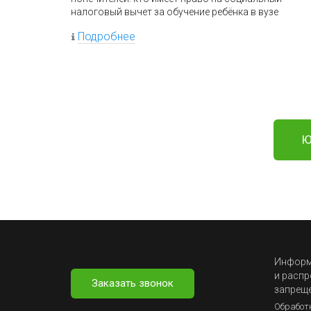
налоговый вычет за обучение ребёнка в вузе
Подробнее
Ю
Информа
и распр
Заказать звонок
запрещ
Обработ