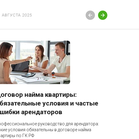
3 АВГУСТА 2025
12 АВГУСТ
оговор найма квартиры:
Блокир
бязательные условия и частые
разбло
шибки арендаторов
Профессио
бизнеса: к
рофессиональное руководство для арендатора:
налоговая 
акие условия обязательны в договоре найма
по УПК РФ
вартиры по ГК РФ