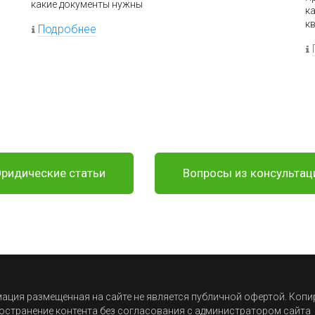
какие документы нужны
к
к
Подробнее
ридические статьи
Вопросы из консультац
ция размещенная на сайте не является публичной офертой. Коп
остранение контента без согласования с администратором сайта