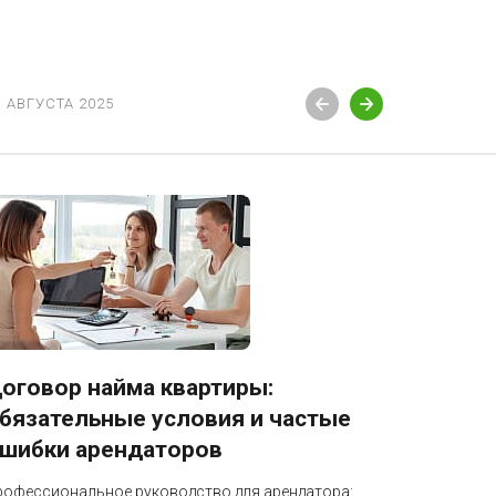
3 АВГУСТА 2025
12 АВГУСТ
оговор найма квартиры:
Блокир
бязательные условия и частые
разбло
шибки арендаторов
Профессио
бизнеса: к
рофессиональное руководство для арендатора: