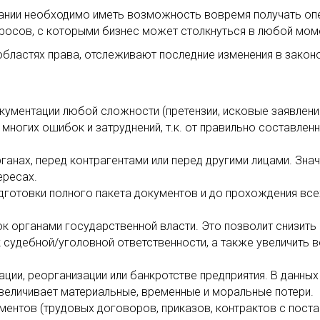
пании необходимо иметь возможность вовремя получать о
осов, с которыми бизнес может столкнуться в любой мом
бластях права, отслеживают последние изменения в закон
ументации любой сложности (претензии, исковые заявлени
ь многих ошибок и затруднений, т.к. от правильно составл
ганах, перед контрагентами или перед другими лицами. Зна
ересах.
дготовки полного пакета документов и до прохождения вс
 органами государственной власти. Это позволит снизить 
к судебной/уголовной ответственности, а также увеличить 
ации, реорганизации или банкротстве предприятия. В данны
величивает материальные, временные и моральные потери.
ентов (трудовых договоров, приказов, контрактов с поста