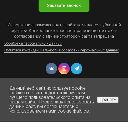
Заказать звонок
Информация размещенная на сайте не является публичной
офертой. Копирование и распространение контента без
согласования с администратором сайта запрещена
Обработка персональных данных
Политика конфиденциальности и обработки персональных данных
Данный веб-сайт использует cookie-
файлы в целях предоставления вам
лучшего пользовательского опыта на
Принять
нашем сайте. Продолжая использовать
© Юрист Онлайн - Все права защищены 1999-2025
данный сайт, вы соглашаетесь с
Нажмите для звонка
использованием нами cookie-файлов.