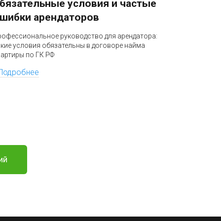
бязательные условия и частые
разбло
шибки арендаторов
Профессио
бизнеса: к
рофессиональное руководство для арендатора:
налоговая 
акие условия обязательны в договоре найма
по УПК РФ
вартиры по ГК РФ
Подроб
Подробнее
ий