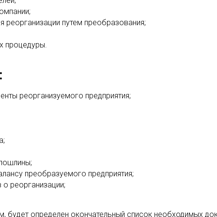
лей;
омпании;
я реорганизации путем преобразования;
х процедуры.
:
енты реорганизуемого предприятия;
а;
пошлины;
алансу преобразуемого предприятия;
 о реорганизации;
м, будет определен окончательный список необходимых до