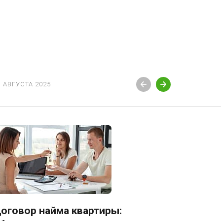
3 АВГУСТА 2025
12 АВГУСТ
оговор найма квартиры:
Блокир