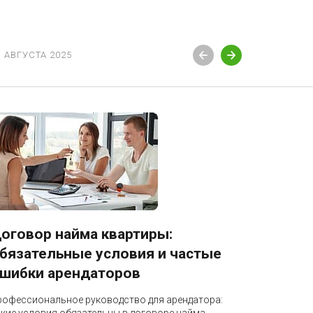
3 АВГУСТА 2025
12 АВГУСТ
оговор найма квартиры:
Блокир
бязательные условия и частые
разбло
шибки арендаторов
Профессио
бизнеса: к
рофессиональное руководство для арендатора:
налоговая 