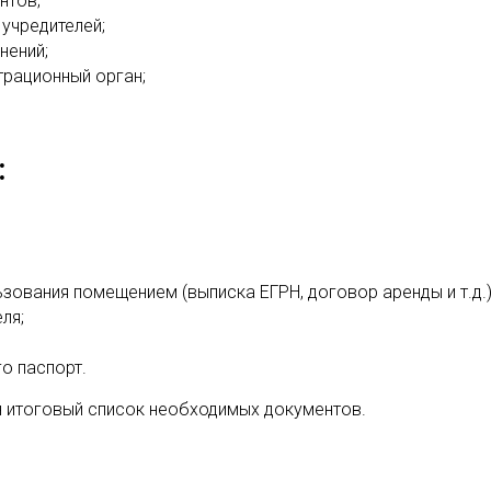
нтов;
учредителей;
нений;
трационный орган;
:
ования помещением (выписка ЕГРН, договор аренды и т.д.)
ля;
о паспорт.
н итоговый список необходимых документов.