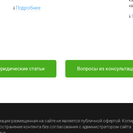
к
к
Подробнее
ридические статьи
Вопросы из консультац
ция размещенная на сайте не является публичной офертой. Коп
остранение контента без согласования с администратором сайта
ена