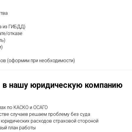
ства
а из ГИБДД)
ате/отказе
ть)
и)
сов (оформим при необходимости)
 в нашу юридическую компанию
елах по КАСКО и ОСАГО
стве случаев решаем проблему без суда
 юридических расходов страховой стороной
вый план работы