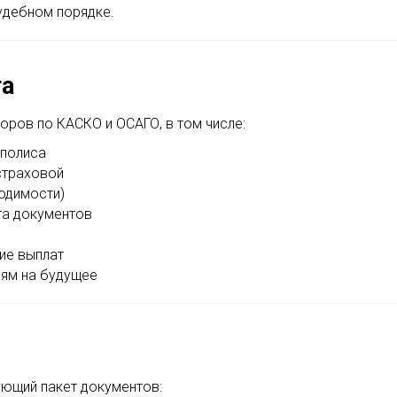
удебном порядке.
га
ров по КАСКО и ОСАГО, в том числе:
 полиса
страховой
одимости)
та документов
е
ие выплат
аям на будущее
ующий пакет документов: