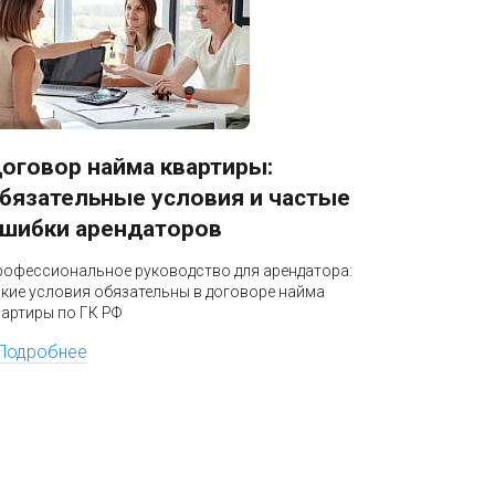
оговор найма квартиры:
Блокир
бязательные условия и частые
разбло
шибки арендаторов
Профессио
бизнеса: к
рофессиональное руководство для арендатора:
налоговая 
акие условия обязательны в договоре найма
по УПК РФ
вартиры по ГК РФ
Подроб
Подробнее