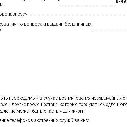
8-49
ии
коронавирусу
хования по вопросам выдачи больничных
не
ть необходимым в случае возникновения чрезвычайных ситу
ствия и другие происшествия, которые требуют немедленно
едление может быть опасным для жизни.
нание телефонов экстренных служб важно: