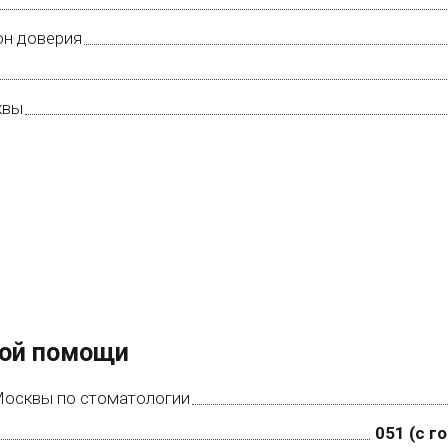
он доверия
квы
ой помощи
Москвы по стоматологии
051 (с г