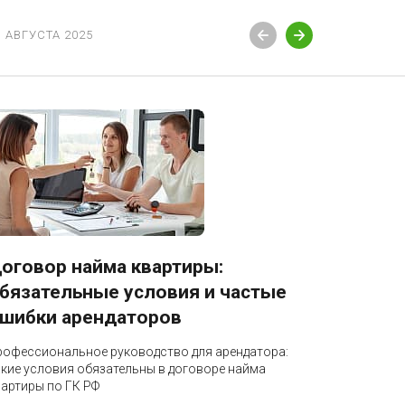
3 АВГУСТА 2025
12 АВГУСТ
оговор найма квартиры:
Блокир
бязательные условия и частые
разбло
шибки арендаторов
Профессио
бизнеса: к
рофессиональное руководство для арендатора:
налоговая 
акие условия обязательны в договоре найма
по УПК РФ
вартиры по ГК РФ