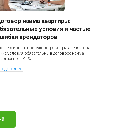
оговор найма квартиры:
Блокир
бязательные условия и частые
разбло
шибки арендаторов
Профессио
бизнеса: к
рофессиональное руководство для арендатора:
налоговая 
акие условия обязательны в договоре найма
по УПК РФ
вартиры по ГК РФ
Подроб
Подробнее
ий