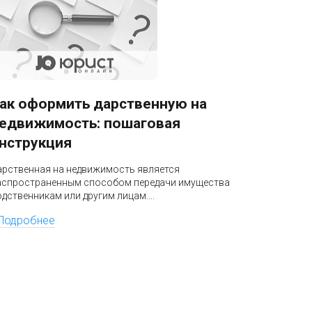
ак оформить дарственную на
Как по
едвижимость: пошаговая
руково
нструкция
Подача ис
позволяющ
арственная на недвижимость является
свои права
аспространенным способом передачи имущества
дственникам или другим лицам....
Подроб
Подробнее