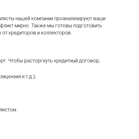
алисты нашей компании проанализируют ваши
нфликт мирно. Также мы готовы подготовить
ы от кредиторов и коллекторов.
рт. Чтобы расторгнуть кредитный договор,
цензия и т.д.);
листом.