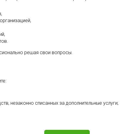
,
 организацией,
,
ий,
тов.
ссионально решая свои вопросы.
те:
ств, незаконно списанных за дополнительные услуги;